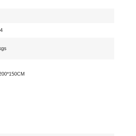
4
kgs
200*150CM