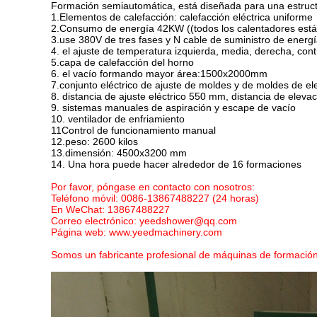
Formación semiautomática, está diseñada para una estructu
1.Elementos de calefacción: calefacción eléctrica uniforme
2.Consumo de energía 42KW ((todos los calentadores están 
3.use 380V de tres fases y N cable de suministro de energía
4. el ajuste de temperatura izquierda, media, derecha, cont
5.capa de calefacción del horno
6. el vacío formando mayor área:1500x2000mm
7.conjunto eléctrico de ajuste de moldes y de moldes de e
8. distancia de ajuste eléctrico 550 mm, distancia de ele
9. sistemas manuales de aspiración y escape de vacío
10. ventilador de enfriamiento
11Control de funcionamiento manual
12.peso: 2600 kilos
13.dimensión: 4500x3200 mm
14. Una hora puede hacer alrededor de 16 formaciones
Por favor, póngase en contacto con nosotros:
Teléfono móvil: 0086-13867488227 (24 horas)
En WeChat: 13867488227
Correo electrónico: yeedshower@qq.com
Página web: www.yeedmachinery.com
Somos un fabricante profesional de máquinas de formación