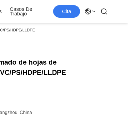
Casos De
s
Cita
Trabajo
PVC/PS/HDPE/LLDPE
mado de hojas de
/PVC/PS/HDPE/LLDPE
angzhou, China