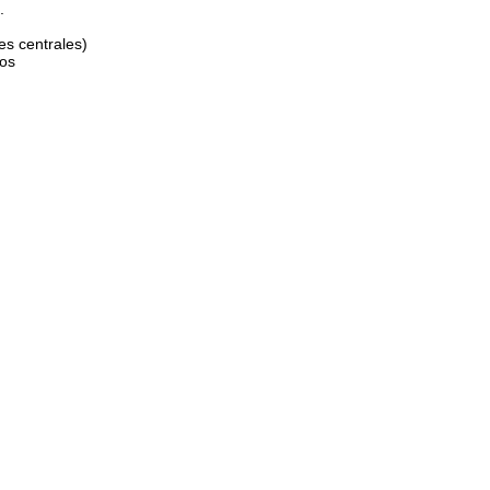
.
es centrales)
dos