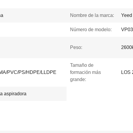
na
Nombre de la marca:
Yeed
Número de modelo:
VP03
Peso:
2600
Tamaño de
/PMMA/PVC/PS/HDPE/LLDPE
formación más
LOS 
grande:
la aspiradora