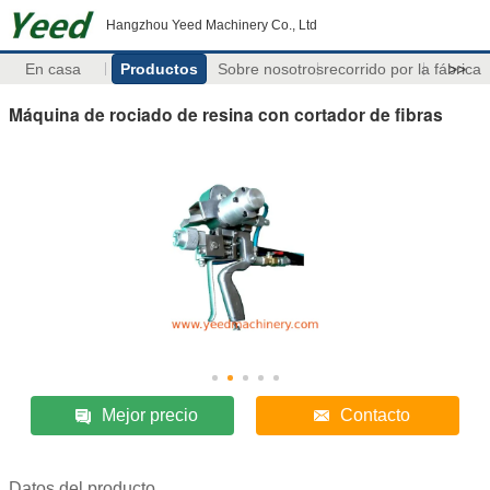
Hangzhou Yeed Machinery Co., Ltd
En casa
Productos
Sobre nosotros
recorrido por la fábrica
>>
Máquina de rociado de resina con cortador de fibras
Mejor precio
Contacto
Datos del producto