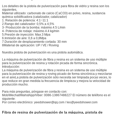
Los detalles de la pistola de pulverización para fibra de vidrio y resina son los
siguientes,
Material utilizado: carbonato de calcio (CaCO3) en polvo, resina, sustancia
química solidificadora (catalizador, catalizador)
1. Relación de potencia: 4:1~11:1
2.Rango del catalizador: 0,5% a 4,5%
3- Producción de la bomba: máximo.4.5 L/min
4- Potencia de rodaje: máximo.4.4 kg/min
5.Presión de inyección: Max.3 Mpa
6.Inmisión de aire: 0,6 a 0,8Mpa
7.Duración de desplazamiento cortada: 30 mm
8Material de aplicación: UP / VE / Roving
Nuestra pistola de pulverización es una pistola automática.
La máquina de pulverización de fibra y resina es un sistema de uso múltiple
para la pulverización de resina y rotación picada de forma sincrónica.
Introducción:
La máquina de pulverización de fibra y resina es un sistema de uso múltiple
para la pulverización de resina y roving picado de forma sincrónica.y mezclarse
en el aireLa pistola de pulverización sólo necesita ser limpiada pocas veces, lo
que reduce en gran medida la frecuencia de limpieza y mejora la velocidad de
producción mucho.
Para más preguntas, póngase en contacto con:
Mob/Wechat/WahstApp/Viber: 0086-13867488227 El número de teléfono es el
siguiente:
Por correo electrónico: yeedshower@qq.com / leo@yeedshower.com
Fibra de resina de pulverización de la máquina, pistola de