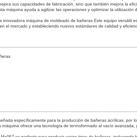
ejora sus capacidades de fabricación, sino que también mejora la efi
ta máquina ayuda a agilizar las operaciones y optimizar la utilización 
 la innovadora máquina de moldeado de bañeras.Este equipo versátil es
 en el mercado y estableciendo nuevos estándares de calidad y eficienc
ñeras
da específicamente para la producción de bañeras acrílicas, por lo q
sta máquina ofrece una tecnología de termoformado al vacío avanzada, 
ed Ms057 es perfecto para producir varios tipos de bañeras, incluyend