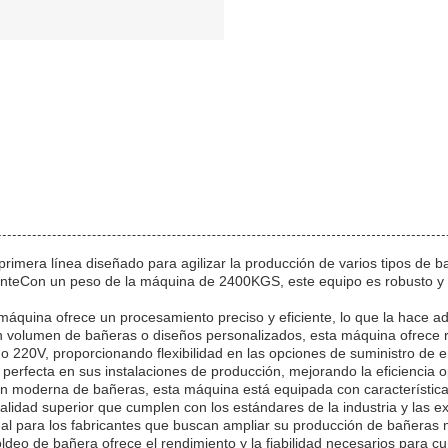
mera línea diseñado para agilizar la producción de varios tipos de b
nteCon un peso de la máquina de 2400KGS, este equipo es robusto y co
 máquina ofrece un procesamiento preciso y eficiente, lo que la hace a
 volumen de bañeras o diseños personalizados, esta máquina ofrece re
220V, proporcionando flexibilidad en las opciones de suministro de e
 perfecta en sus instalaciones de producción, mejorando la eficiencia o
ón moderna de bañeras, esta máquina está equipada con característic
dad superior que cumplen con los estándares de la industria y las exp
al para los fabricantes que buscan ampliar su producción de bañeras m
eo de bañera ofrece el rendimiento y la fiabilidad necesarios para cu