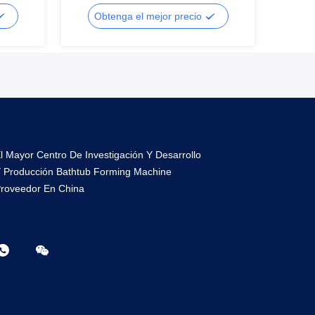
hidromasaje/SPA
Obtenga el mejor precio
Ob
l Mayor Centro De Investigación Y Desarrollo
 Producción Bathtub Forming Machine
roveedor En China