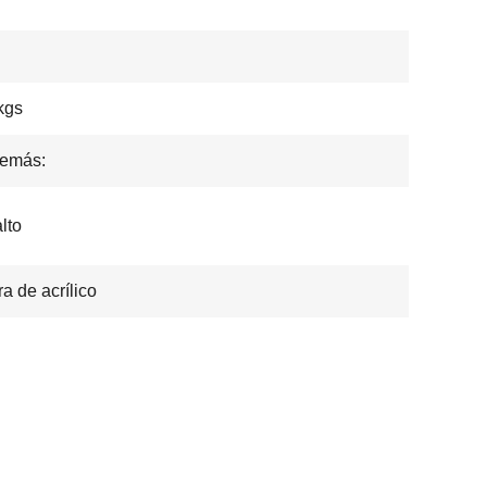
kgs
demás:
lto
a de acrílico