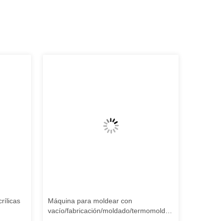
rílicas
Máquina para moldear con
Sturdy 
vacío/fabricación/moldado/termomoldad
Bathtub
o de bañera grande/baña de