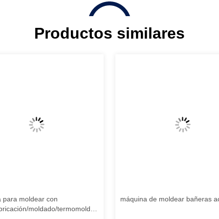
Productos similares
 para moldear con
máquina de moldear bañeras ac
abricación/moldado/termomoldad
ñera grande/baña de