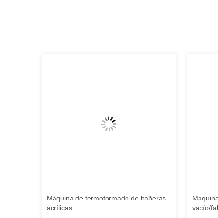
Máquina de termoformado de bañeras
Máquina
do/máqui
acrílicas
vacío/f
o de ba