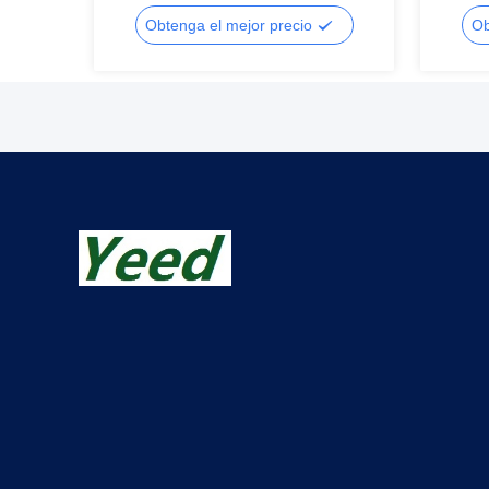
hidroma
Obtenga el mejor precio
Ob