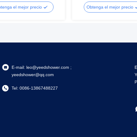
saje/SPA
tenga el mejor precio
Obtenga el mejor precio
E-mail:
leo@yeedshower.com ;
E
yeedshower@qq.com
Y
P
Tel:
0086-13867488227