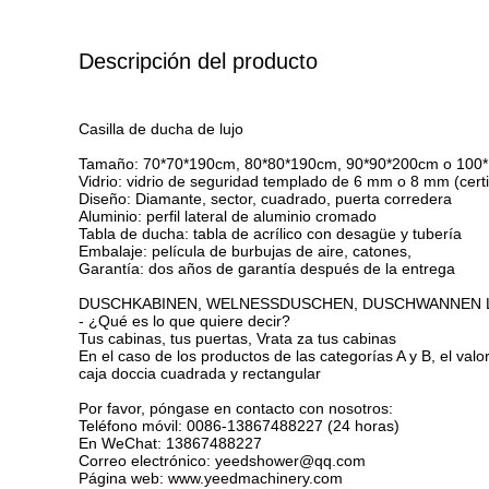
Descripción del producto
Casilla de ducha de lujo
Tamaño: 70*70*190cm, 80*80*190cm, 90*90*200cm o 100
Vidrio: vidrio de seguridad templado de 6 mm o 8 mm (cert
Diseño: Diamante, sector, cuadrado, puerta corredera
Aluminio: perfil lateral de aluminio cromado
Tabla de ducha: tabla de acrílico con desagüe y tubería
Embalaje: película de burbujas de aire, catones,
Garantía: dos años de garantía después de la entrega
DUSCHKABINEN, WELNESSDUSCHEN, DUSCHWANNEN Las 
- ¿Qué es lo que quiere decir?
Tus cabinas, tus puertas, Vrata za tus cabinas
En el caso de los productos de las categorías A y B, el valo
caja doccia cuadrada y rectangular
Por favor, póngase en contacto con nosotros:
Teléfono móvil: 0086-13867488227 (24 horas)
En WeChat: 13867488227
Correo electrónico: yeedshower@qq.com
Página web: www.yeedmachinery.com