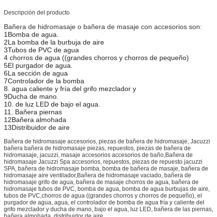
Descripción del producto
Bañera de hidromasaje o bañera de masaje con accesorios son:
1Bomba de agua.
2La bomba de la burbuja de aire
3Tubos de PVC de agua
4 chorros de agua ((grandes chorros y chorros de pequeño)
5El purgador de agua.
6La sección de agua
7Controlador de la bomba
8. agua caliente y fría del grifo mezclador y
9Ducha de mano.
10. de luz LED de bajo el agua.
11. Bañera piernas
12Bañera almohada
13Distribuidor de aire
Bañera de hidromasaje accesorios, piezas de bañera de hidromasaje, Jacuzzi
bañera bañera de hidromasaje piezas, repuestos, piezas de bañera de
hidromasaje, jacuzzi, masaje accesorios accesorios de baño,Bañera de
hidromasaje Jacuzzi Spa accesorios, repuestos, piezas de repuesto jacuzzi
SPA, bañera de hidromasaje bomba, bomba de bañera de masaje, bañera de
hidromasaje aire ventilador,Bañera de hidromasaje vaciado, bañera de
hidromasaje grifo de agua, bañera de masaje chorros de agua, bañera de
hidromasaje tubos de PVC, bomba de agua, bomba de agua burbujas de aire,
tubos de PVC,chorros de agua ((grandes chorros y chorros de pequeño), el
purgador de agua, agua, el controlador de bomba de agua fría y caliente del
grifo mezclador y ducha de mano, bajo el agua, luz LED, bañera de las piernas,
bañera almohada, distribuidor de aire