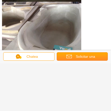
Chatea
Solicitar una
cotización
Habilidades de fabricación de bañeras acrílicas formación técnica
Por favor, póngase en contacto con nosotros:
Leo Wang (director de exportación)
Mob/WeChat/WhatsApp/Viber: 0086-13867488227 El número de teléfono es el
siguiente:
Dirección: Zona industrial de Yipeng, ciudad de Hangzhou, provincia de
Zhejiang, China.