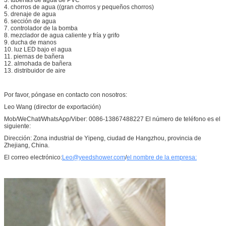
4. chorros de agua ((gran chorros y pequeños chorros)
5. drenaje de agua
6. sección de agua
7. controlador de la bomba
8. mezclador de agua caliente y fría y grifo
9. ducha de manos
10. luz LED bajo el agua
11. piernas de bañera
12. almohada de bañera
13. distribuidor de aire
Por favor, póngase en contacto con nosotros:
Leo Wang (director de exportación)
Mob/WeChat/WhatsApp/Viber: 0086-13867488227 El número de teléfono es el
siguiente:
Dirección: Zona industrial de Yipeng, ciudad de Hangzhou, provincia de
Zhejiang, China.
El correo electrónico:
Leo@yeedshower.com
/
el nombre de la empresa: