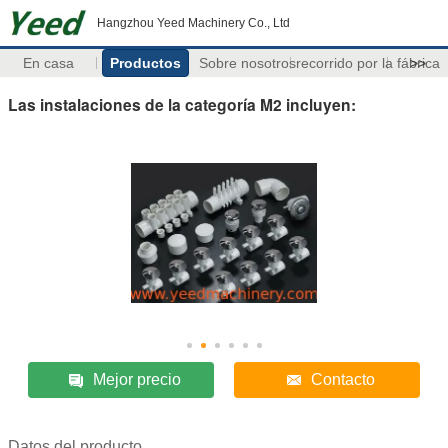
Hangzhou Yeed Machinery Co., Ltd
En casa
Productos
Sobre nosotros
recorrido por la fábrica
>>
Las instalaciones de la categoría M2 incluyen:
Mejor precio
Contacto
Datos del producto