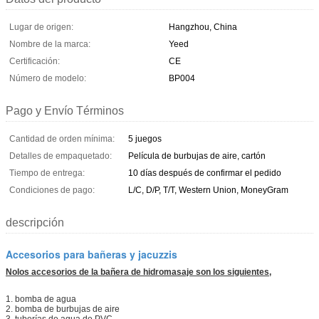
Lugar de origen:
Hangzhou, China
Nombre de la marca:
Yeed
Certificación:
CE
Número de modelo:
BP004
Pago y Envío Términos
Cantidad de orden mínima:
5 juegos
Detalles de empaquetado:
Película de burbujas de aire, cartón
Tiempo de entrega:
10 días después de confirmar el pedido
Condiciones de pago:
L/C, D/P, T/T, Western Union, MoneyGram
descripción
Accesorios para bañeras y jacuzzis
No
los accesorios de la bañera de hidromasaje son los siguientes,
1. bomba de agua
2. bomba de burbujas de aire
3. tuberías de agua de PVC