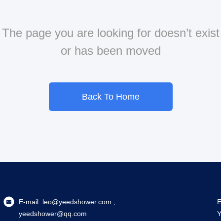
The page you are looking for doesn’t exist
or has been moved
Back To Home
E-mail:
leo@yeedshower.com ;
E
yeedshower@qq.com
Y